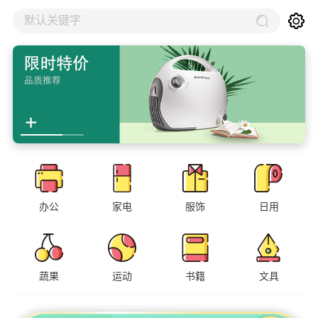
默认关键字
办公
家电
服饰
日用
蔬果
运动
书籍
文具