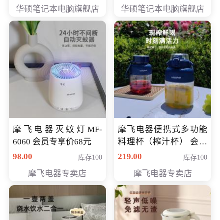
员专享价6898元
员专享价6998元
华硕笔记本电脑旗舰店
华硕笔记本电脑旗舰店
摩飞电器灭蚊灯MF-
摩飞电器便携式多功能
6060 会员专享价68元
料理杯（榨汁杯） 会员
专享价118元
98.00
219.00
库存100
库存100
摩飞电器专卖店
摩飞电器专卖店