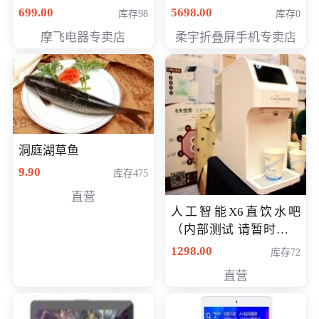
（智能升降养生锅） 会
购买价格 4998元
699.00
5698.00
库存98
库存0
员专享价399元
摩飞电器专卖店
柔宇折叠屏手机专卖店
洞庭湖草鱼
9.90
库存475
直营
人工智能X6直饮水吧
（内部测试 请暂时不要
购买）
1298.00
库存72
直营