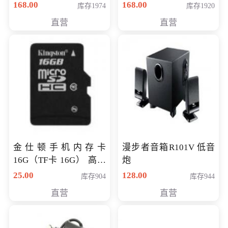
168.00
168.00
库存1974
库存1920
直营
直营
金仕顿手机内存卡
漫步者音箱R101V 低音
16G（TF卡 16G） 高速
炮
卡 CLASS 10
25.00
128.00
库存904
库存944
直营
直营