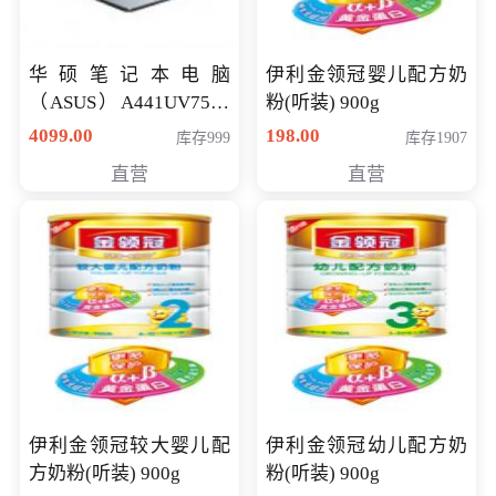
华硕笔记本电脑
伊利金领冠婴儿配方奶
（ASUS）A441UV7500
粉(听装) 900g
顽石（7代i7-7500U 4G
4099.00
198.00
库存999
库存1907
500G GT920MX 独显）
直营
直营
14英寸
伊利金领冠较大婴儿配
伊利金领冠幼儿配方奶
方奶粉(听装) 900g
粉(听装) 900g