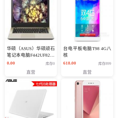
华硕（ASUS）华硕顽石
台电平板电脑T98 4G八
笔记本电脑F442UF8250
核
八代独显轻薄办公商务
0.00
618.00
库存0
库存899
游戏笔记本 火爆推荐
直营
直营