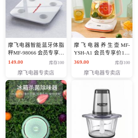
摩飞电器智能蓝牙体脂
摩飞电器养生壶MF-
秤MF-98066 会员专享价
YSH-A1 会员专享价198
98元
元
149.00
369.00
库存100
库存100
摩飞电器专卖店
摩飞电器专卖店