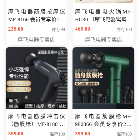
摩飞电器筋膜按摩仪
摩飞电器电火锅MF-
MF-8166 会员专享价168
HG30 （摩飞电器鸳鸯锅
元
MF-HG30 ） 会员专享价
239.00
469.00
库存99
库存100
319元
摩飞电器专卖店
摩飞电器专卖店
摩飞电器筋膜冲击仪
摩飞电器筋膜枪MF-
（筋膜枪）MF-8188 会
980366 会员专享价299
员专享价268元
元
399.00
399.00
库存100
库存100