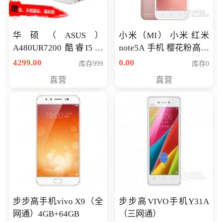
华硕（ASUS）
小米（MI） 小米 红米
A480UR7200 酷睿I5超
note5A 手机 樱花粉高配
薄学生办公游戏独显笔
版 全网通(3G+32G)
4299.00
0.00
库存999
库存0
记本电脑 金色 I5-7200
直营
直营
NV930-2G独
步步高手机vivo X9（全
步步高VIVO手机Y31A
网通）4GB+64GB
（三网通）