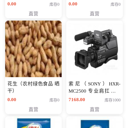
0.00
0.00
库存0
库存0
直营
直营
花生（农村绿色食品 晒
索尼（SONY）HXR-
干）
MC2500 专业肩扛式存
储卡全高清摄录一体机
0.00
7168.00
库存0
库存1000
婚庆 直播 团拜会 专业高
直营
直营
清入门级摄像机