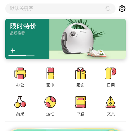
默认关键字
办公
家电
服饰
日用
蔬果
运动
书籍
文具