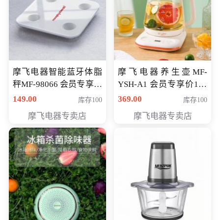
摩飞电器智能蓝牙体脂
摩飞电器养生壶MF-
秤MF-98066 会员专享价
YSH-A1 会员专享价198
98元
元
149.00
369.00
库存100
库存100
摩飞电器专卖店
摩飞电器专卖店