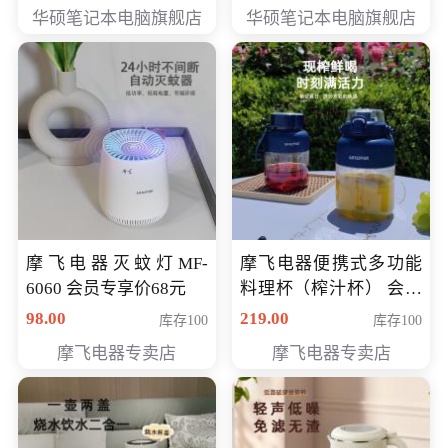
员专享价6898元
员专享价6998元
华硕笔记本电脑旗舰店
华硕笔记本电脑旗舰店
摩飞电器灭蚊灯MF-
摩飞电器便携式多功能
6060 会员专享价68元
料理杯（榨汁杯） 会员
专享价118元
98.00
219.00
库存100
库存100
摩飞电器专卖店
摩飞电器专卖店