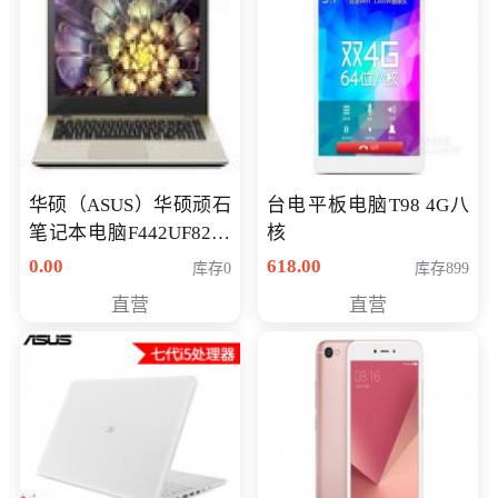
华硕（ASUS）华硕顽石
台电平板电脑T98 4G八
笔记本电脑F442UF8250
核
八代独显轻薄办公商务
0.00
618.00
库存0
库存899
游戏笔记本 火爆推荐
直营
直营