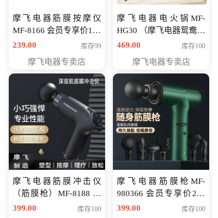
摩飞电器筋膜按摩仪
摩飞电器电火锅MF-
MF-8166 会员专享价168
HG30 （摩飞电器鸳鸯锅
元
MF-HG30 ） 会员专享价
239.00
469.00
库存99
库存100
319元
摩飞电器专卖店
摩飞电器专卖店
摩飞电器筋膜冲击仪
摩飞电器筋膜枪MF-
（筋膜枪）MF-8188 会
980366 会员专享价299
员专享价268元
元
399.00
399.00
库存100
库存100