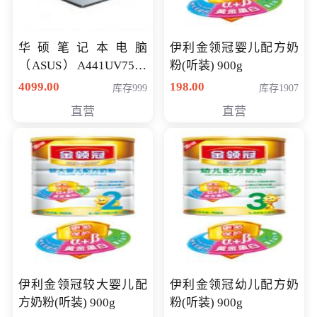
华硕笔记本电脑
伊利金领冠婴儿配方奶
（ASUS）A441UV7500
粉(听装) 900g
顽石（7代i7-7500U 4G
4099.00
198.00
库存999
库存1907
500G GT920MX 独显）
直营
直营
14英寸
伊利金领冠较大婴儿配
伊利金领冠幼儿配方奶
方奶粉(听装) 900g
粉(听装) 900g