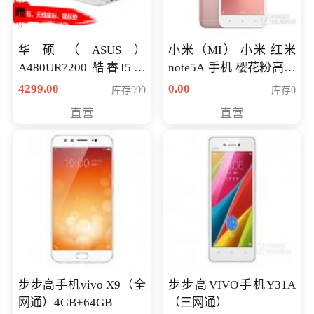
华硕（ASUS）
小米（MI） 小米 红米
A480UR7200 酷睿I5超
note5A 手机 樱花粉高配
薄学生办公游戏独显笔
版 全网通(3G+32G)
4299.00
0.00
库存999
库存0
记本电脑 金色 I5-7200
直营
直营
NV930-2G独
步步高手机vivo X9（全
步步高VIVO手机Y31A
网通）4GB+64GB
（三网通）