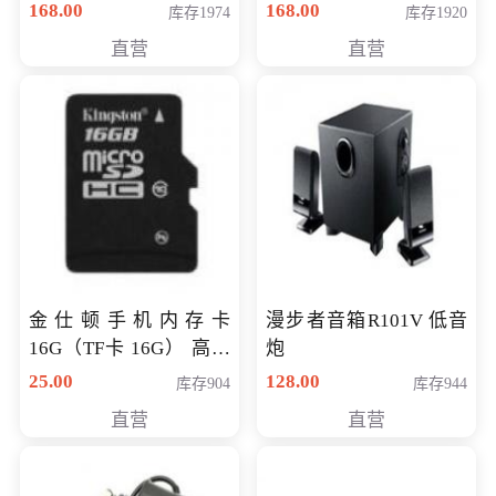
168.00
168.00
库存1974
库存1920
直营
直营
金仕顿手机内存卡
漫步者音箱R101V 低音
16G（TF卡 16G） 高速
炮
卡 CLASS 10
25.00
128.00
库存904
库存944
直营
直营