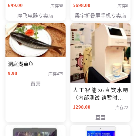
（智能升降养生锅） 会
购买价格 4998元
699.00
5698.00
库存98
库存0
员专享价399元
摩飞电器专卖店
柔宇折叠屏手机专卖店
洞庭湖草鱼
9.90
库存475
直营
人工智能X6直饮水吧
（内部测试 请暂时不要
购买）
1298.00
库存72
直营