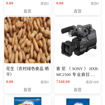
0.00
0.00
库存0
库存0
直营
直营
花生（农村绿色食品 晒
索尼（SONY）HXR-
干）
MC2500 专业肩扛式存
储卡全高清摄录一体机
0.00
7168.00
库存0
库存1000
婚庆 直播 团拜会 专业高
直营
直营
清入门级摄像机