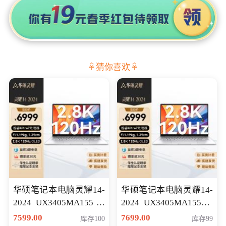
猜你喜欢
华硕笔记本电脑灵耀14-
华硕笔记本电脑灵耀14-
2024 UX3405MA155冰
2024 UX3405MA155夜
川银 oled 智慧轻薄本 会
空蓝 oled 智慧轻薄本 会
7599.00
7699.00
库存100
库存99