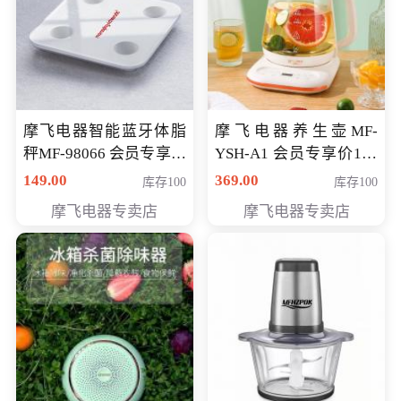
摩飞电器智能蓝牙体脂
摩飞电器养生壶MF-
秤MF-98066 会员专享价
YSH-A1 会员专享价198
98元
元
149.00
369.00
库存100
库存100
摩飞电器专卖店
摩飞电器专卖店