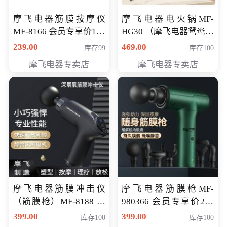
摩飞电器筋膜按摩仪
摩飞电器电火锅MF-
MF-8166 会员专享价168
HG30 （摩飞电器鸳鸯锅
元
MF-HG30 ） 会员专享价
239.00
469.00
库存99
库存100
319元
摩飞电器专卖店
摩飞电器专卖店
摩飞电器筋膜冲击仪
摩飞电器筋膜枪MF-
（筋膜枪）MF-8188 会
980366 会员专享价299
员专享价268元
元
399.00
399.00
库存100
库存100