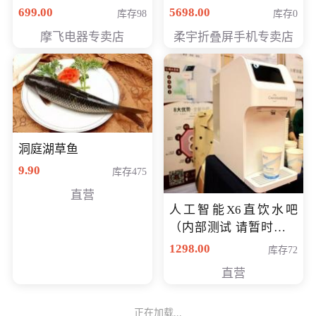
（智能升降养生锅） 会
购买价格 4998元
699.00
5698.00
库存98
库存0
员专享价399元
摩飞电器专卖店
柔宇折叠屏手机专卖店
洞庭湖草鱼
9.90
库存475
直营
人工智能X6直饮水吧
（内部测试 请暂时不要
购买）
1298.00
库存72
直营
正在加载...