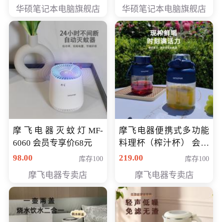
员专享价6898元
员专享价6998元
华硕笔记本电脑旗舰店
华硕笔记本电脑旗舰店
摩飞电器灭蚊灯MF-
摩飞电器便携式多功能
6060 会员专享价68元
料理杯（榨汁杯） 会员
专享价118元
98.00
219.00
库存100
库存100
摩飞电器专卖店
摩飞电器专卖店