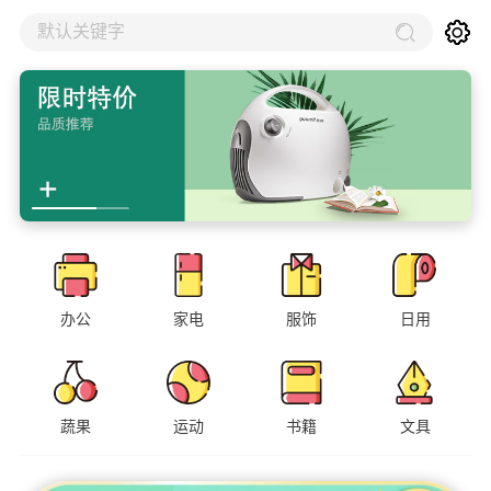
默认关键字
办公
家电
服饰
日用
蔬果
运动
书籍
文具