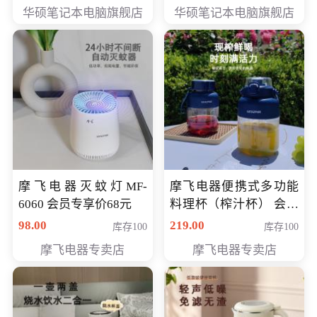
员专享价6898元
员专享价6998元
华硕笔记本电脑旗舰店
华硕笔记本电脑旗舰店
摩飞电器灭蚊灯MF-
摩飞电器便携式多功能
6060 会员专享价68元
料理杯（榨汁杯） 会员
专享价118元
98.00
219.00
库存100
库存100
摩飞电器专卖店
摩飞电器专卖店