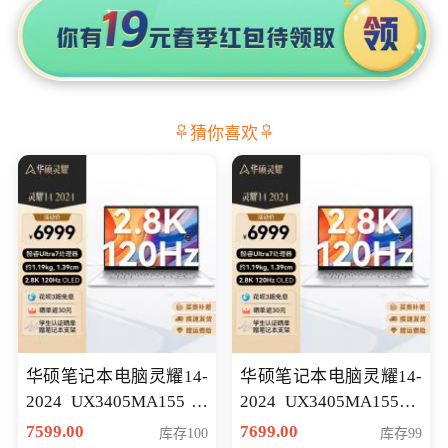
猜你喜欢
华硕笔记本电脑灵耀14-
华硕笔记本电脑灵耀14-
2024 UX3405MA155冰
2024 UX3405MA155夜
川银 oled 智慧轻薄本 会
空蓝 oled 智慧轻薄本 会
7599.00
7699.00
库存100
库存99