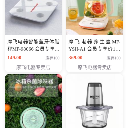
摩飞电器智能蓝牙体脂
摩飞电器养生壶MF-
秤MF-98066 会员专享价
YSH-A1 会员专享价198
98元
元
149.00
369.00
库存100
库存100
摩飞电器专卖店
摩飞电器专卖店