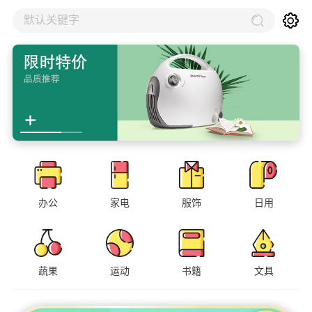
默认关键字
办公
家电
服饰
日用
蔬果
运动
书籍
文具