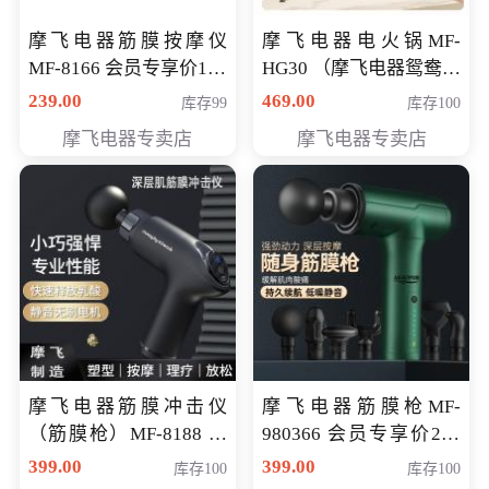
摩飞电器筋膜按摩仪
摩飞电器电火锅MF-
MF-8166 会员专享价168
HG30 （摩飞电器鸳鸯锅
元
MF-HG30 ） 会员专享价
239.00
469.00
库存99
库存100
319元
摩飞电器专卖店
摩飞电器专卖店
摩飞电器筋膜冲击仪
摩飞电器筋膜枪MF-
（筋膜枪）MF-8188 会
980366 会员专享价299
员专享价268元
元
399.00
399.00
库存100
库存100