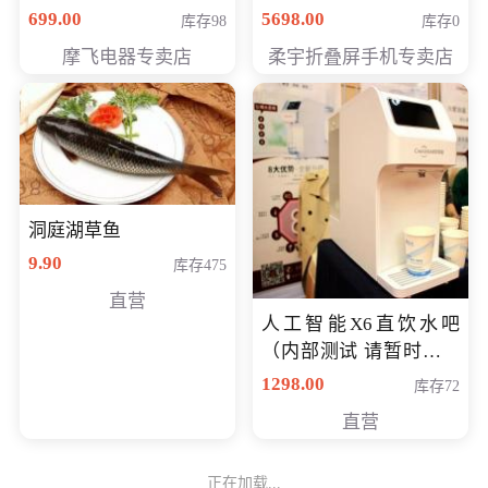
（智能升降养生锅） 会
购买价格 4998元
699.00
5698.00
库存98
库存0
员专享价399元
摩飞电器专卖店
柔宇折叠屏手机专卖店
洞庭湖草鱼
9.90
库存475
直营
人工智能X6直饮水吧
（内部测试 请暂时不要
购买）
1298.00
库存72
直营
正在加载...