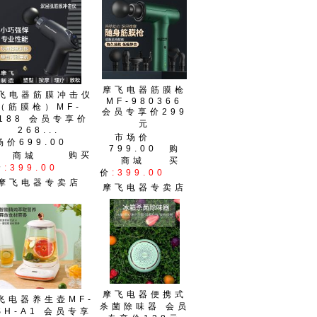
摩飞电器筋膜枪
飞电器筋膜冲击仪
MF-980366
（筋膜枪）MF-
会员专享价299
188 会员专享价
元
268...
市场价
场价699.00
799.00
购
购买
商城
商城
买
价
:399.00
价
:399.00
摩飞电器专卖店
摩飞电器专卖店
摩飞电器便携式
飞电器养生壶MF-
杀菌除味器 会员
SH-A1 会员专享