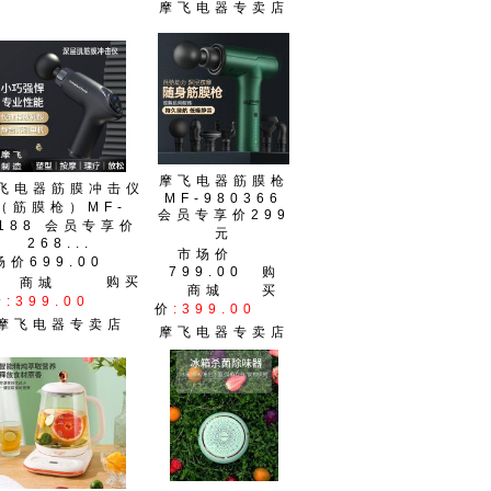
摩飞电器专卖店
摩飞电器筋膜枪
飞电器筋膜冲击仪
MF-980366
（筋膜枪）MF-
会员专享价299
188 会员专享价
元
268...
市场价
场价699.00
799.00
购
购买
商城
商城
买
价
:399.00
价
:399.00
摩飞电器专卖店
摩飞电器专卖店