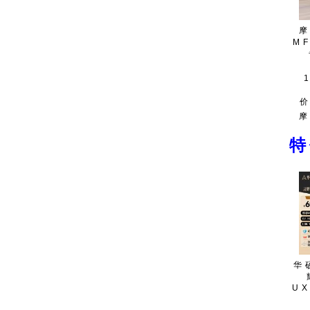
MF
华
UX