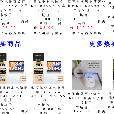
摩飞电器灭蚊灯
摩飞电器电蚊拍
摩飞电器智能蓝牙体
摩
-98552 会员
MF-98007 会员
脂秤MF-98066 会
Y
专享价68元
专享价66元
员专享价98元
市场价
市场价
市场价
市
129.00
99.00
购
169.00
购买
购买
商城
商城
买
商城
价
:98.00
价
:88.00
价
:149.00
摩飞电器专卖店
摩飞电器专卖店
摩飞电器专卖店
热卖商品 更多热卖
硕笔记本电脑灵
华硕笔记本电脑灵
耀14-2024
耀14-2024
摩
摩飞电器灭蚊灯MF-
3405MA155
UX3405MA155
能
6060 会员专享价
冰川...
夜...
68元
市场价
市场价
市
市场价
299.00
8399.00
购
购买
199.00
购买
商城
商城
买