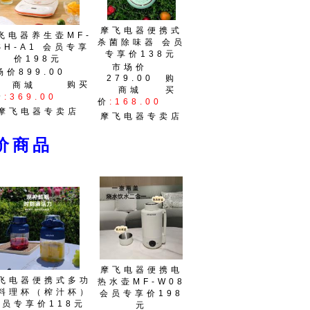
摩飞电器便携式
飞电器养生壶MF-
杀菌除味器 会员
SH-A1 会员专享
专享价138元
价198元
市场价
场价899.00
279.00
购
购买
商城
商城
买
价
:369.00
价
:168.00
摩飞电器专卖店
摩飞电器专卖店
价商品
摩飞电器便携电
飞电器便携式多功
热水壶MF-W08
料理杯（榨汁杯）
会员专享价198
会员专享价118元
元