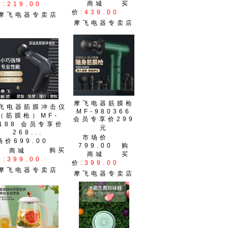
商城
买
价
:219.00
价
:439.00
摩飞电器专卖店
摩飞电器专卖店
摩飞电器筋膜枪
飞电器筋膜冲击仪
MF-980366
（筋膜枪）MF-
会员专享价299
188 会员专享价
元
268...
市场价
场价699.00
799.00
购
购买
商城
商城
买
价
:399.00
价
:399.00
摩飞电器专卖店
摩飞电器专卖店