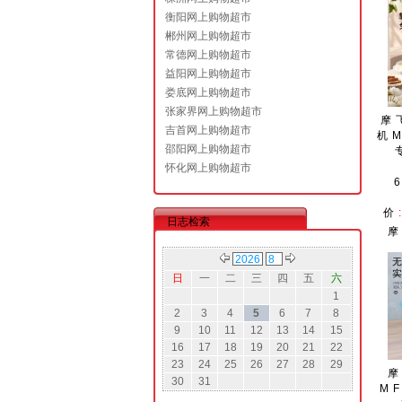
衡阳网上购物超市
郴州网上购物超市
常德网上购物超市
益阳网上购物超市
娄底网上购物超市
张家界网上购物超市
摩
吉首网上购物超市
机M
邵阳网上购物超市
怀化网上购物超市
价
日志检索
日
一
二
三
四
五
六
1
2
3
4
5
6
7
8
9
10
11
12
13
14
15
16
17
18
19
20
21
22
23
24
25
26
27
28
29
30
31
MF