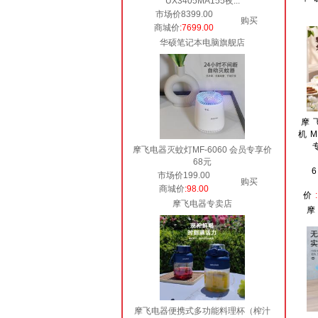
UX3405MA155夜...
市场价8399.00
购买
商城价
:7699.00
华硕笔记本电脑旗舰店
摩
机M
摩飞电器灭蚊灯MF-6060 会员专享价
68元
市场价199.00
购买
商城价
:98.00
价
摩飞电器专卖店
摩飞电器便携式多功能料理杯（榨汁