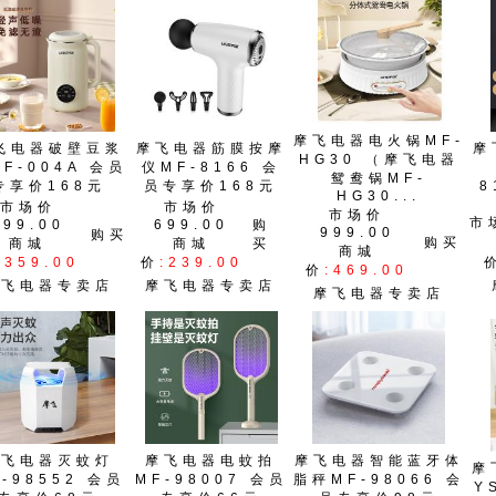
摩飞电器电火锅MF-
飞电器破壁豆浆
摩飞电器筋膜按摩
摩
HG30 （摩飞电器
F-004A 会员
仪MF-8166 会
鸳鸯锅MF-
专享价168元
员专享价168元
8
HG30...
市场价
市场价
市场价
市
699.00
699.00
购
999.00
购买
购买
商城
商城
买
商城
:359.00
价
:239.00
价
:469.00
摩飞电器专卖店
摩飞电器专卖店
摩飞电器专卖店
摩飞电器灭蚊灯
摩飞电器电蚊拍
摩飞电器智能蓝牙体
摩
-98552 会员
MF-98007 会员
脂秤MF-98066 会
Y