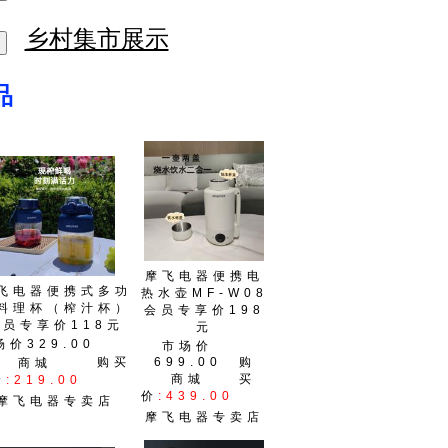
乡村集市展示
品
摩飞电器便携电
飞电器便携式多功
热水壶MF-W08
料理杯（榨汁杯）
会员专享价198
会员专享价118元
元
场价329.00
市场价
购买
699.00
购
商城
商城
买
价
:219.00
价
:439.00
摩飞电器专卖店
摩飞电器专卖店