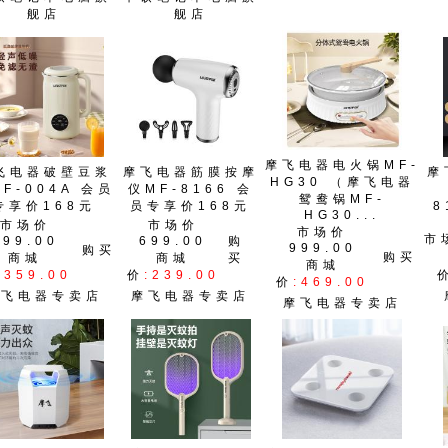
舰店
舰店
摩飞电器电火锅MF-
飞电器破壁豆浆
摩飞电器筋膜按摩
摩
HG30 （摩飞电器
F-004A 会员
仪MF-8166 会
鸳鸯锅MF-
专享价168元
员专享价168元
8
HG30...
市场价
市场价
市场价
市
699.00
699.00
购
999.00
购买
购买
商城
商城
买
商城
:359.00
价
:239.00
价
:469.00
摩飞电器专卖店
摩飞电器专卖店
摩飞电器专卖店