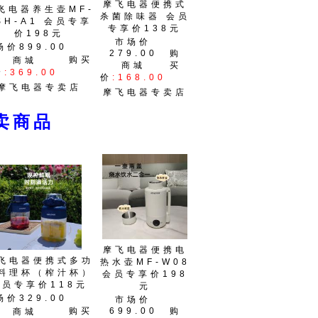
摩飞电器便携式
飞电器养生壶MF-
杀菌除味器 会员
SH-A1 会员专享
专享价138元
价198元
市场价
场价899.00
279.00
购
购买
商城
商城
买
价
:369.00
价
:168.00
摩飞电器专卖店
摩飞电器专卖店
商品
摩飞电器便携电
飞电器便携式多功
热水壶MF-W08
料理杯（榨汁杯）
会员专享价198
会员专享价118元
元
场价329.00
市场价
购买
699.00
购
商城