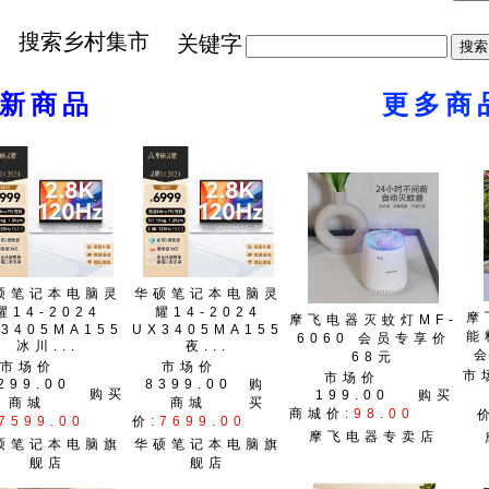
搜索乡村集市
关键字
最新商品
更多商
硕笔记本电脑灵
华硕笔记本电脑灵
耀14-2024
耀14-2024
摩
摩飞电器灭蚊灯MF-
3405MA155
UX3405MA155
能
6060 会员专享价
冰川...
夜...
68元
市场价
市场价
市
市场价
299.00
8399.00
购
购买
199.00
购买
商城
商城
买
商城价
:98.00
:7599.00
价
:7699.00
摩飞电器专卖店
硕笔记本电脑旗
华硕笔记本电脑旗
舰店
舰店