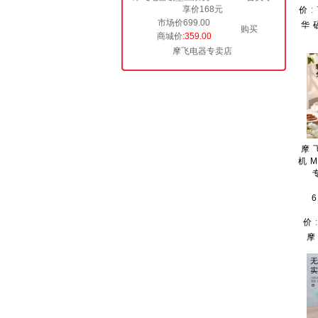
享价168元
价
市场价699.00
华
购买
商城价
:359.00
摩飞电器专卖店
摩
机M
价